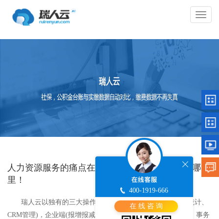
切
换
导
航
人力资源服务的痛点在哪里，瑞人云的焦点就在哪
里！
400-1919-666
瑞人云以独有的三大操作端口：平台端(发起服务、结算统计、
在 线 咨 询
CRM管理)，企业端(报增报减、账单确认)，员工端(工资查询、事务