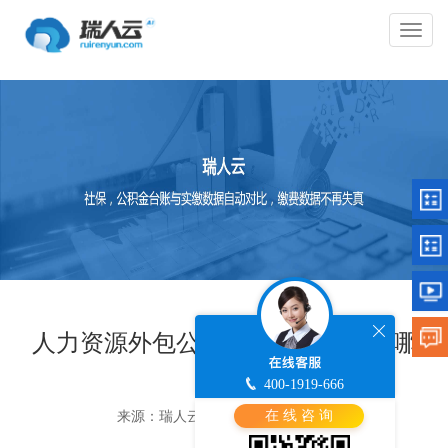
切
换
导
航
人力资源外包公司适合用的软件有哪
些？
400-1919-666
在 线 咨 询
来源：瑞人云
时间 ：2024-06-25