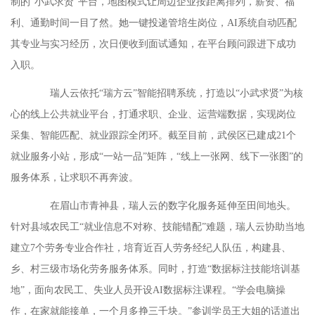
制的“小武求贤”平台，地图模式让周边企业按距离排列，薪资、福
利、通勤时间一目了然。她一键投递管培生岗位，AI系统自动匹配
其专业与实习经历，次日便收到面试通知，在平台顾问跟进下成功
入职。
瑞人云依托“瑞方云”智能招聘系统，打造以“小武求贤”为核
心的线上公共就业平台，打通求职、企业、运营端数据，实现岗位
采集、智能匹配、就业跟踪全闭环。截至目前，武侯区已建成21个
就业服务小站，形成“一站一品”矩阵，“线上一张网、线下一张图”的
服务体系，让求职不再奔波。
在眉山市青神县，瑞人云的数字化服务延伸至田间地头。
针对县域农民工“就业信息不对称、技能错配”难题，瑞人云协助当地
建立7个劳务专业合作社，培育近百人劳务经纪人队伍，构建县、
乡、村三级市场化劳务服务体系。同时，打造“数据标注技能培训基
地”，面向农民工、失业人员开设AI数据标注课程。“学会电脑操
作，在家就能接单，一个月多挣三千块。”参训学员王大姐的话道出