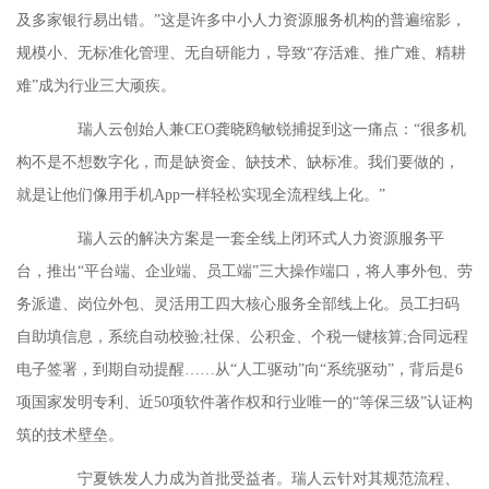
及多家银行易出错。”这是许多中小人力资源服务机构的普遍缩影，
规模小、无标准化管理、无自研能力，导致“存活难、推广难、精耕
难”成为行业三大顽疾。
瑞人云创始人兼CEO龚晓鸥敏锐捕捉到这一痛点：“很多机
构不是不想数字化，而是缺资金、缺技术、缺标准。我们要做的，
就是让他们像用手机App一样轻松实现全流程线上化。”
瑞人云的解决方案是一套全线上闭环式人力资源服务平
台，推出“平台端、企业端、员工端”三大操作端口，将人事外包、劳
务派遣、岗位外包、灵活用工四大核心服务全部线上化。员工扫码
自助填信息，系统自动校验;社保、公积金、个税一键核算;合同远程
电子签署，到期自动提醒……从“人工驱动”向“系统驱动”，背后是6
项国家发明专利、近50项软件著作权和行业唯一的“等保三级”认证构
筑的技术壁垒。
宁夏铁发人力成为首批受益者。瑞人云针对其规范流程、