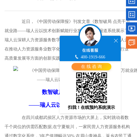
近日，《中国劳动保障报》刊发文章《数智破局 点亮千万
就业路——瑞人云以技术创新赋能行业发展》。该报道系统展示了
瑞人云深耕人力资源服务数字化转型领域的探索历程，聚焦瑞人云
在推动人力资源服务业数字化转型、赋能公共就业服务、促进行业
400-1919-666
高质量发展等方面的创新实践与发展成果。全文如下：
在 线 咨 询
数智破局 点亮千万就业路
——瑞人云以技术创新赋能行业发展
扫我！在线预约系统演示
在四川成都武侯区人力资源市场的大屏上，实时跳动着数
千个岗位的供需匹配数据;在宁夏银川，一家民营人力资源服务机构
通过数字化系统，3年产值增幅达50%;在眉山青神县，返乡农民工通