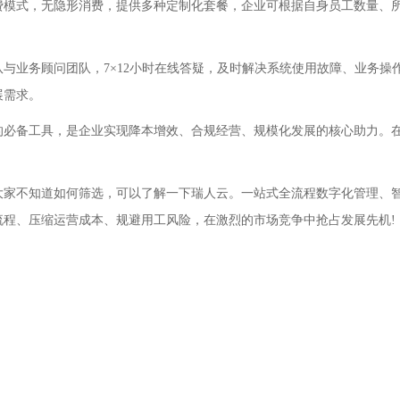
式，无隐形消费，提供多种定制化套餐，企业可根据自身员工数量、所
业务顾问团队，7×12小时在线答疑，及时解决系统使用故障、业务操作
展需求。
备工具，是企业实现降本增效、合规经营、规模化发展的核心助力。在
不知道如何筛选，可以了解一下瑞人云。一站式全流程数字化管理、智
流程、压缩运营成本、规避用工风险，在激烈的市场竞争中抢占发展先机!