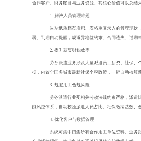
合作客户、财务账目与业务资源。其核心价值可以总结
1. 解决人员管理难题
告别纸质档案堆积、表格重复录入的管理现状，系
署、到期自动提醒，规避异地签约难、合同遗失、过期
2. 提升薪资财税效率
劳务派遣业务涉及大量派遣员工薪资、社保、个税
据，内置全国多城市最新社保个税政策，一键自动核算
3. 规避用工合规风险
劳务派遣行业受相关劳动法规约束严格，派遣比例
能风控体系，自动校验派遣人员占比、社保缴纳基数、
4. 优化客户与数据管理
系统可集中归集所有合作用工单位资料、业务跟进