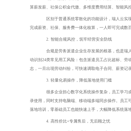
算薪发薪、社保公积金代缴、多维度费用结算、智能风
区别于普通系统零散化的功能设计，瑞人云实现各
完成薪资、社保、服务费一体化核算，一人即可完成数百
2. 智能合规风控，筑牢经营安全防线
合规是劳务派遣企业生存发展的根基，也是瑞人云
动识别24类常见用工风险：包含派遣员工占比超标、劳
志，一旦出现劳动纠纷，可快速调取电子合同、薪资记
3. 轻量化易操作，降低落地使用门槛
很多企业担心数字化系统操作复杂，员工学习成本
录使用，同时支持电脑端、移动端多端同步操作。员工
落地培训，零基础员工也能快速上手，大幅降低系统落
4. 高性价比+专属售后，无后顾之忧