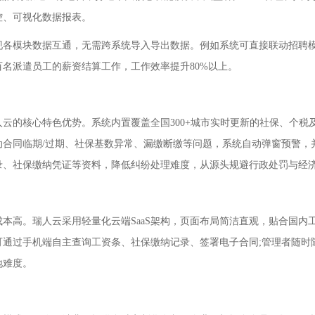
控、可视化数据报表。
模块数据互通，无需跨系统导入导出数据。例如系统可直接联动招聘模
名派遣员工的薪资结算工作，工作效率提升80%以上。
的核心特色优势。系统内置覆盖全国300+城市实时更新的社保、个税
动合同临期/过期、社保基数异常、漏缴断缴等问题，系统自动弹窗预警
录、社保缴纳凭证等资料，降低纠纷处理难度，从源头规避行政处罚与经
高。瑞人云采用轻量化云端SaaS架构，页面布局简洁直观，贴合国内
可通过手机端自主查询工资条、社保缴纳记录、签署电子合同;管理者随时
地难度。