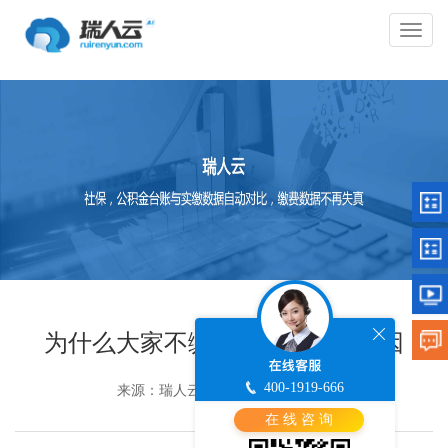
切
换
导
航
为什么大家不缴纳社保的几大原因
400-1919-666
来源：瑞人云
时间 ：2019-06-18
在 线 咨 询